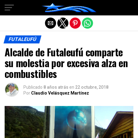
Salir de la versión móvil
FUTALEUFÚ
Alcalde de Futaleufú comparte
su molestia por excesiva alza en
combustibles
Publicado
8 años atrás
en
22 octubre, 2018
Por
Claudio Velásquez Martínez