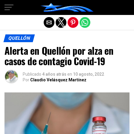
Salir de la versión móvil
QUELLÓN
Alerta en Quellón por alza en
casos de contagio Covid-19
Publicado
4 años atrás
en
10 agosto, 2022
Por
Claudio Velásquez Martínez