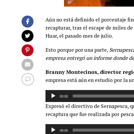
Aún no está definido el porcentaje f
recapturar, tras el escape de miles d
Huar, el pasado mes de julio.
Esto porque por una parte,
Sernapesca
empresa entregó un informe donde de
Branny Montecinos, director regi
empresa está aún en estudio por la un
Reproductor
00:00
de
Expresó el directivo de Sernapesca, q
audio
recaptura que fue realizada por pesca
Reproductor
00:00