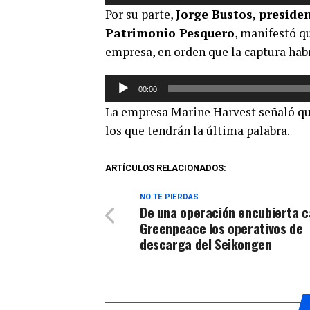
de
Por su parte,
Jorge Bustos, preside
audio
Patrimonio Pesquero
, manifestó qu
empresa, en orden que la captura hab
Reproductor
00:00
de
La empresa Marine Harvest señaló que 
audio
los que tendrán la última palabra.
ARTÍCULOS RELACIONADOS:
NO TE PIERDAS
De una operación encubierta ca
Greenpeace los operativos de
descarga del Seikongen