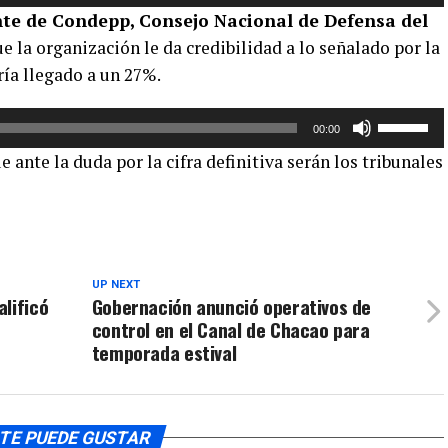
las
para
nte de Condepp, Consejo Nacional de Defensa del
teclas
aumentar
e la organización le da credibilidad a lo señalado por la
de
o
ría llegado a un 27%.
flecha
disminuir
arriba/aba
el
Utiliza
para
volumen.
00:00
las
aumentar
ante la duda por la cifra definitiva serán los tribunales
teclas
o
de
disminuir
flecha
el
arriba/aba
volumen.
para
UP NEXT
aumentar
lificó
Gobernación anunció operativos de
o
control en el Canal de Chacao para
disminuir
temporada estival
el
volumen.
TE PUEDE GUSTAR