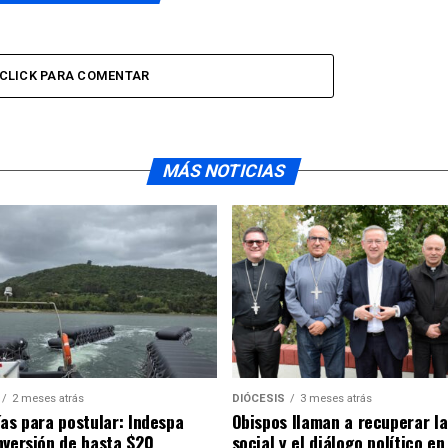
CLICK PARA COMENTAR
MÁS NOTICIAS
2 meses atrás
DIÓCESIS
3 meses atrás
ías para postular: Indespa
Obispos llaman a recuperar la
nversión de hasta $20
social y el diálogo político en