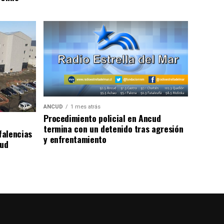
ANCUD
1 mes atrás
Procedimiento policial en Ancud
termina con un detenido tras agresión
falencias
y enfrentamiento
lud