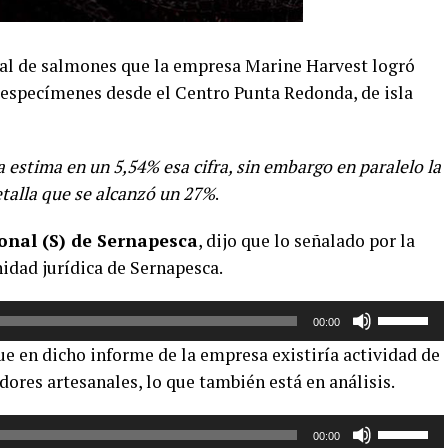
inal de salmones que la empresa Marine Harvest logró
e especímenes desde el Centro Punta Redonda, de isla
 estima en un 5,54% esa cifra, sin embargo en paralelo la
talla que se alcanzó un 27%
.
onal (S) de Sernapesca
, dijo que lo señalado por la
idad jurídica de Sernapesca.
Utiliza
00:00
las
ue en dicho informe de la empresa existiría actividad de
teclas
dores artesanales, lo que también está en análisis.
de
flecha
Utiliza
arriba/aba
00:00