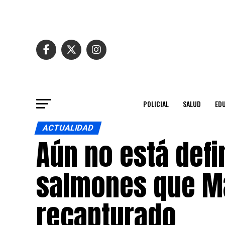
POLICIAL
SALUD
ED
ACTUALIDAD
Aún no está defi
salmones que Ma
recapturado