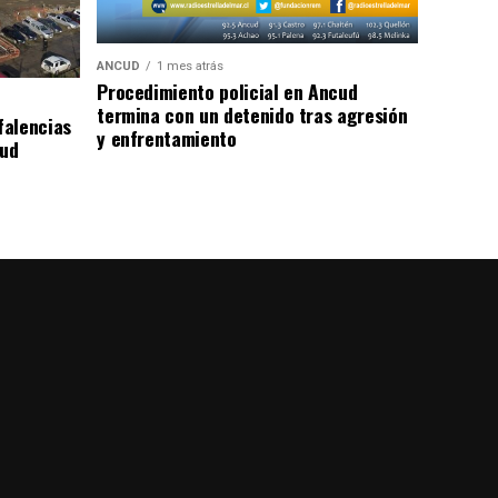
ANCUD
1 mes atrás
Procedimiento policial en Ancud
termina con un detenido tras agresión
falencias
y enfrentamiento
lud