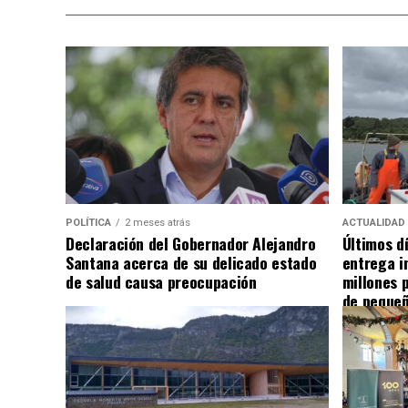
POLÍTICA
2 meses atrás
ACTUALIDAD
Declaración del Gobernador Alejandro
Últimos d
Santana acerca de su delicado estado
entrega i
de salud causa preocupación
millones 
de pequeñ