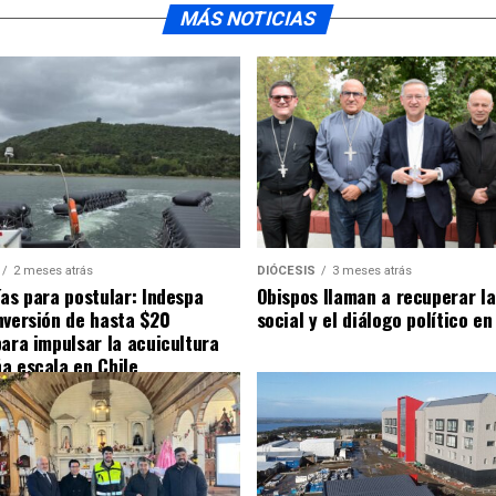
MÁS NOTICIAS
2 meses atrás
DIÓCESIS
3 meses atrás
ías para postular: Indespa
Obispos llaman a recuperar la
nversión de hasta $20
social y el diálogo político en
para impulsar la acuicultura
a escala en Chile