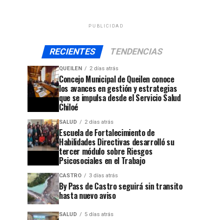
PUBLICIDAD
RECIENTES
TENDENCIAS
QUEILEN
2 días atrás
Concejo Municipal de Queilen conoce
los avances en gestión y estrategias
que se impulsa desde el Servicio Salud
Chiloé
SALUD
2 días atrás
Escuela de Fortalecimiento de
Habilidades Directivas desarrolló su
tercer módulo sobre Riesgos
Psicosociales en el Trabajo
CASTRO
3 días atrás
By Pass de Castro seguirá sin transito
hasta nuevo aviso
SALUD
5 días atrás