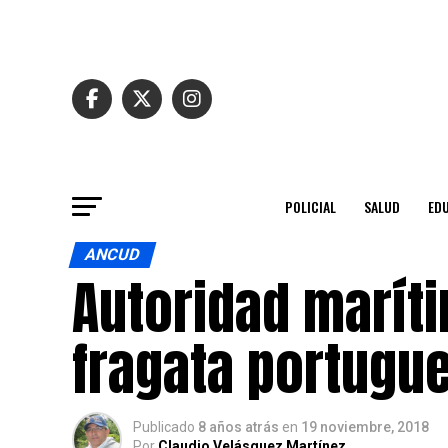
POLICIAL
SALUD
ED
ANCUD
Autoridad marít
fragata portugu
Publicado
8 años atrás
en
19 noviembre, 2018
Por
Claudio Velásquez Martínez