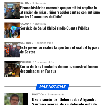
ha realizado en la comuna.
SALUD
3 días atrás
Firman histórico convenio que permitirá ampliar la
atención de niñas, niños y adolescentes con autismo
ARTÍCULOS RELACIONADOS:
en las 10 comunas de Chiloé
UP NEXT
Presidenta de la República señala la situación actual de
SALUD
7 días atrás
Servicio de Salud Chiloé rindió Cuenta Pública
los incendios forestales
NO TE PIERDAS
Autoridades y servicios de emergencia se coordinan
CASTRO
1 semana atrás
para enfrentar posibles incendios forestales
Este jueves se realizó la apertura oficial del by pass
de Castro
POLICIAL
1 semana atrás
Cerca de tres toneladas de merluza austral fueron
decomisadas en Pargua
MÁS NOTICIAS
POLÍTICA
2 meses atrás
Declaración del Gobernador Alejandro
Santana acerca de su delicado estado