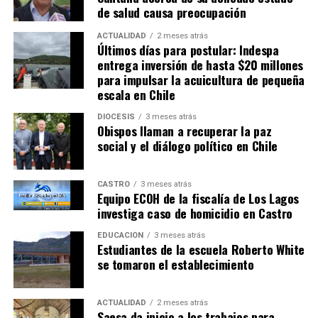
de salud causa preocupación
ACTUALIDAD
2 meses atrás
Últimos días para postular: Indespa
entrega inversión de hasta $20 millones
para impulsar la acuicultura de pequeña
escala en Chile
DIÓCESIS
3 meses atrás
Obispos llaman a recuperar la paz
social y el diálogo político en Chile
CASTRO
3 meses atrás
Equipo ECOH de la fiscalía de Los Lagos
investiga caso de homicidio en Castro
EDUCACIÓN
3 meses atrás
Estudiantes de la escuela Roberto White
se tomaron el establecimiento
ACTUALIDAD
2 meses atrás
Saesa da inicio a los trabajos para