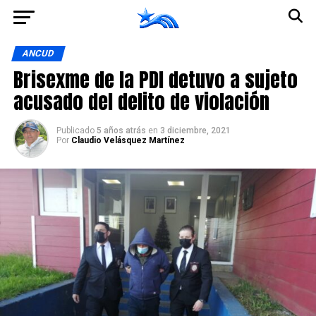
Ir a la versión móvil
ANCUD
Brisexme de la PDI detuvo a sujeto
acusado del delito de violación
Publicado
5 años atrás
en
3 diciembre, 2021
Por
Claudio Velásquez Martínez