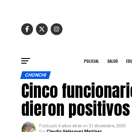
POLICIAL
SALUD
ED
CHONCHI
Cinco funcionar
dieron positivos
Publicado
6 años atrás
en
21 diciembre, 2020
Por
Claudio Velásquez Martínez