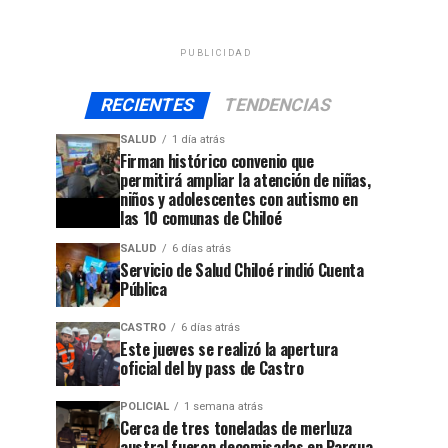
PUBLICIDAD
RECIENTES
TENDENCIAS
SALUD
1 día atrás
Firman histórico convenio que
permitirá ampliar la atención de niñas,
niños y adolescentes con autismo en
las 10 comunas de Chiloé
SALUD
6 días atrás
Servicio de Salud Chiloé rindió Cuenta
Pública
CASTRO
6 días atrás
Este jueves se realizó la apertura
oficial del by pass de Castro
POLICIAL
1 semana atrás
Cerca de tres toneladas de merluza
austral fueron decomisadas en Pargua