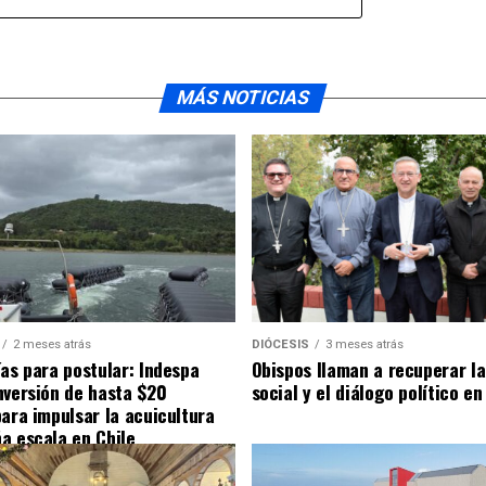
MÁS NOTICIAS
2 meses atrás
DIÓCESIS
3 meses atrás
ías para postular: Indespa
Obispos llaman a recuperar la
nversión de hasta $20
social y el diálogo político en
para impulsar la acuicultura
a escala en Chile