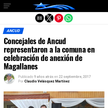
Salir de la versión móvil
ANCUD
Concejales de Ancud
representaron a la comuna en
celebración de anexión de
Magallanes
Publicado
9 años atrás
en
22 septiembre, 2017
Por
Claudio Velásquez Martínez