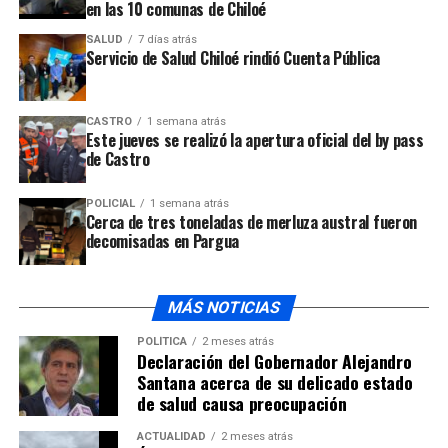
dando cuenta que el Concejo Municipal de Ancud
en las 10 comunas de Chiloé
rechaza el lugar de emplazamiento del proyecto, la
SALUD
7 días atrás
playa de Mar Brava.
Servicio de Salud Chiloé rindió Cuenta Pública
ARTÍCULOS RELACIONADOS:
CASTRO
1 semana atrás
Este jueves se realizó la apertura oficial del by pass
UP NEXT
Pueblo Williche de la región solidarizan con comuneros
de Castro
mapuches
POLICIAL
1 semana atrás
NO TE PIERDAS
Cerca de tres toneladas de merluza austral fueron
Dirigentes continúan en la lucha por nivelación de
decomisadas en Pargua
Bonos Zonas Extremas
MÁS NOTICIAS
POLÍTICA
2 meses atrás
Declaración del Gobernador Alejandro
Santana acerca de su delicado estado
de salud causa preocupación
ACTUALIDAD
2 meses atrás