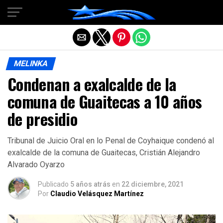
Salir de la versión móvil
MELINKA
Condenan a exalcalde de la
comuna de Guaitecas a 10 años
de presidio
Tribunal de Juicio Oral en lo Penal de Coyhaique condenó al
exalcalde de la comuna de Guaitecas, Cristián Alejandro
Alvarado Oyarzo
Publicado
5 años atrás
en
22 diciembre, 2021
Por
Claudio Velásquez Martínez