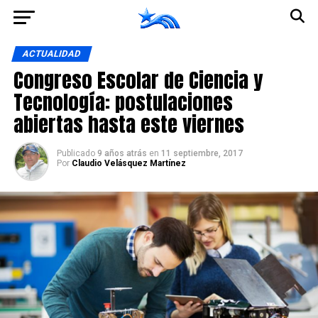
Ir a la versión móvil
ACTUALIDAD
Congreso Escolar de Ciencia y
Tecnología: postulaciones
abiertas hasta este viernes
Publicado
9 años atrás
en
11 septiembre, 2017
Por
Claudio Velásquez Martínez