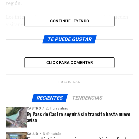
región.
Los interesados en participar de esta actividad pueden
CONTINÚE LEYENDO
visitar el sitio web www.explora.cl/lagos.-
TE PUEDE GUSTAR
ARTÍCULOS RELACIONADOS:
UP NEXT
Deficiencias estructurales afecta al sector Pudeto
Medio en Ancud
CLICK PARA COMENTAR
NO TE PIERDAS
Fue encontrado el pescador desaparecido tras
PUBLICIDAD
naufragio en el Golfo de Ancud
RECIENTES
TENDENCIAS
CASTRO
20 horas atrás
By Pass de Castro seguirá sin transito hasta nuevo
aviso
SALUD
3 días atrás