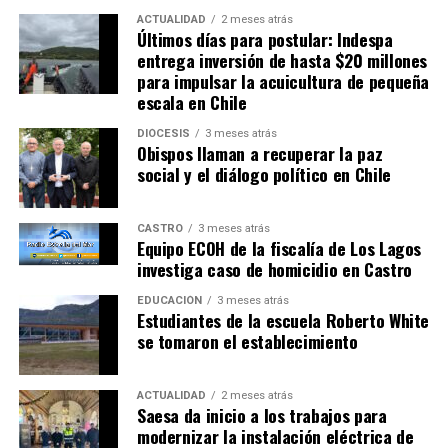
ACTUALIDAD
2 meses atrás
Últimos días para postular: Indespa
entrega inversión de hasta $20 millones
para impulsar la acuicultura de pequeña
escala en Chile
DIÓCESIS
3 meses atrás
Obispos llaman a recuperar la paz
social y el diálogo político en Chile
CASTRO
3 meses atrás
Equipo ECOH de la fiscalía de Los Lagos
investiga caso de homicidio en Castro
EDUCACIÓN
3 meses atrás
Estudiantes de la escuela Roberto White
se tomaron el establecimiento
ACTUALIDAD
2 meses atrás
Saesa da inicio a los trabajos para
modernizar la instalación eléctrica de