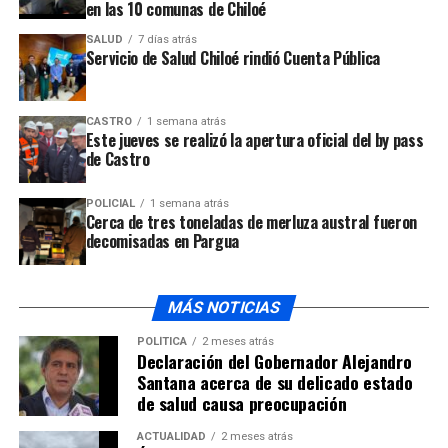
mundial.
en las 10 comunas de Chiloé
SALUD
7 días atrás
La documentación de la pila central incluye estudios
Servicio de Salud Chiloé rindió Cuenta Pública
marítimos, sísmicos, de vientos, de riesgos, de erosión y
socavación, entre otros.
CASTRO
1 semana atrás
Este jueves se realizó la apertura oficial del by pass
ARTÍCULOS RELACIONADOS:
de Castro
UP NEXT
Joven de 20 años murió en accidente ocurrido en
POLICIAL
1 semana atrás
Quinchao
Cerca de tres toneladas de merluza austral fueron
decomisadas en Pargua
NO TE PIERDAS
Este jueves quedó habilitada la conectividad en sector
Huelden – San Antonio
MÁS NOTICIAS
POLÍTICA
2 meses atrás
Declaración del Gobernador Alejandro
Santana acerca de su delicado estado
de salud causa preocupación
ACTUALIDAD
2 meses atrás