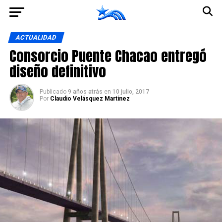
Ir a la versión móvil
ACTUALIDAD
Consorcio Puente Chacao entregó
diseño definitivo
Publicado
9 años atrás
en
10 julio, 2017
Por
Claudio Velásquez Martínez