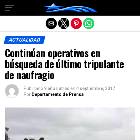
Salir de la versión móvil
ACTUALIDAD
Continúan operativos en
búsqueda de último tripulante
de naufragio
Publicado
9 años atrás
en
4 septiembre, 2017
Por
Departamento de Prensa