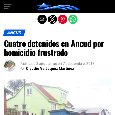
Salir de la versión móvil
ANCUD
Cuatro detenidos en Ancud por
homicidio frustrado
Publicado
8 años atrás
en
7 septiembre, 2018
Por
Claudio Velásquez Martínez