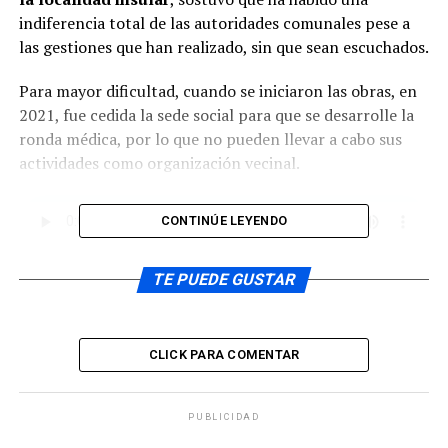
indiferencia total de las autoridades comunales pese a
las gestiones que han realizado, sin que sean escuchados.
Para mayor dificultad, cuando se iniciaron las obras, en
2021, fue cedida la sede social para que se desarrolle la
ronda médica, por lo que no pueden llevar a cabo sus
actividades como organización vecinal.
CONTINÚE LEYENDO
Al respecto de este problema que afecta a los vecinos de
TE PUEDE GUSTAR
isla Chelín, el
consejero regional Nelson Águila
manifestó su molestia por el abandono de la posta,
contrato que deberá ser liquidado, para nuevamente
CLICK PARA COMENTAR
reevaluar el proyecto y llamar a una segunda licitación.
PUBLICIDAD