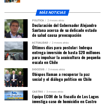
NO TE PIERDAS
Una madre y su pequeña hija residentes en castro
MÁS NOTICIAS
fallecieron tras accidente de tránsito
POLÍTICA
2 meses atrás
Declaración del Gobernador Alejandro
Santana acerca de su delicado estado
de salud causa preocupación
ACTUALIDAD
2 meses atrás
Últimos días para postular: Indespa
entrega inversión de hasta $20 millones
para impulsar la acuicultura de pequeña
escala en Chile
DIÓCESIS
3 meses atrás
Obispos llaman a recuperar la paz
social y el diálogo político en Chile
CASTRO
3 meses atrás
Equipo ECOH de la fiscalía de Los Lagos
investiga caso de homicidio en Castro