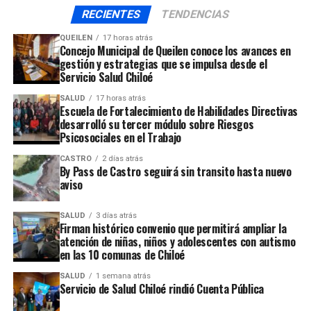
Adelantó el consejero regional que lamentablemente
RECIENTES
TENDENCIAS
viene un proceso muy extenso, de varios meses, en los
QUEILEN
17 horas atrás
que deberá reiniciarse el proyecto para que una nueva
Concejo Municipal de Queilen conoce los avances en
gestión y estrategias que se impulsa desde el
empresa se haga cargo.
Servicio Salud Chiloé
SALUD
17 horas atrás
Escuela de Fortalecimiento de Habilidades Directivas
desarrolló su tercer módulo sobre Riesgos
Psicosociales en el Trabajo
Llamó la atención Nelson Águila acerca del rol del
municipio de Castro que a su juicio, ha sido muy poco
CASTRO
2 días atrás
diligente en torno a esta iniciativa, y con una mínima
By Pass de Castro seguirá sin transito hasta nuevo
aviso
comunicación hacia la comunidad de isla Chelín, que
aguarda por una solución hacia este problema de
SALUD
3 días atrás
abandono de las obras de la posta.
Firman histórico convenio que permitirá ampliar la
atención de niñas, niños y adolescentes con autismo
en las 10 comunas de Chiloé
ARTÍCULOS RELACIONADOS:
SALUD
1 semana atrás
UP NEXT
Servicio de Salud Chiloé rindió Cuenta Pública
Un incendio arrasó con el edificio Center Electric en
pleno centro de la capital provincial