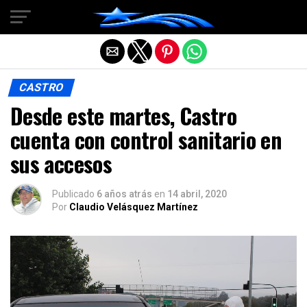
Salir de la versión móvil
CASTRO
Desde este martes, Castro
cuenta con control sanitario en
sus accesos
Publicado
6 años atrás
en
14 abril, 2020
Por
Claudio Velásquez Martínez