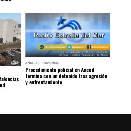
ANCUD
1 mes atrás
Procedimiento policial en Ancud
termina con un detenido tras agresión
falencias
y enfrentamiento
lud