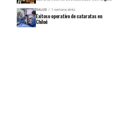
SALUD
1 semana atrás
Exitoso operativo de cataratas en
Chiloé
jo