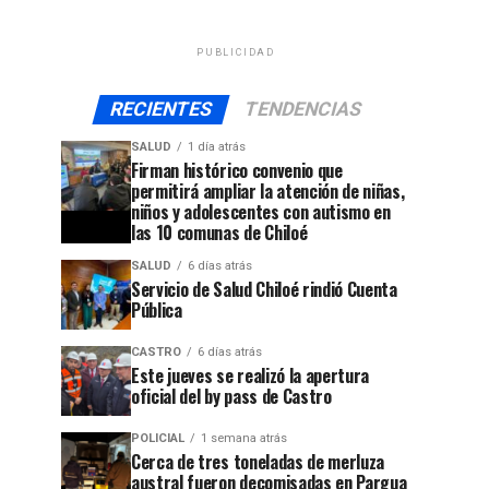
PUBLICIDAD
RECIENTES
TENDENCIAS
SALUD
1 día atrás
Firman histórico convenio que
permitirá ampliar la atención de niñas,
niños y adolescentes con autismo en
las 10 comunas de Chiloé
SALUD
6 días atrás
Servicio de Salud Chiloé rindió Cuenta
Pública
CASTRO
6 días atrás
Este jueves se realizó la apertura
oficial del by pass de Castro
POLICIAL
1 semana atrás
Cerca de tres toneladas de merluza
austral fueron decomisadas en Pargua