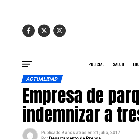
POLICIAL
SALUD
ED
ACTUALIDAD
Empresa de par
indemnizar a tre
Publicado
9 años atrás
en
31 julio, 2017
Por
Departamento de Prensa