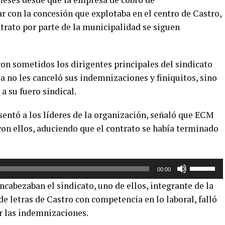
con la concesión que explotaba en el centro de Castro,
ntrato por parte de la municipalidad se siguen
ieron sometidos los dirigentes principales del sindicato
a no les canceló sus indemnizaciones y finiquitos, sino
 su fuero sindical.
sentó a los líderes de la organización, señaló que ECM
on ellos, aduciendo que el contrato se había terminado
Utiliza
00:00
las
ncabezaban el sindicato, uno de ellos, integrante de la
teclas
de letras de Castro con competencia en lo laboral, falló
de
r las indemnizaciones.
flecha
arriba/aba