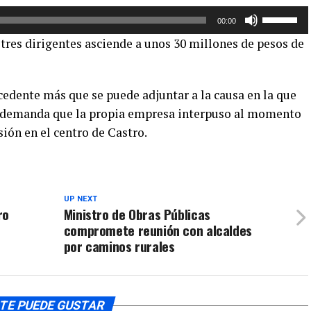
Utiliza
para
00:00
las
aumentar
 tres dirigentes asciende a unos 30 millones de pesos de
teclas
o
de
disminuir
flecha
el
ecedente más que se puede adjuntar a la causa en la que
arriba/aba
volumen.
a demanda que la propia empresa interpuso al momento
para
sión en el centro de Castro.
aumentar
o
disminuir
el
volumen.
UP NEXT
ro
Ministro de Obras Públicas
compromete reunión con alcaldes
por caminos rurales
TE PUEDE GUSTAR