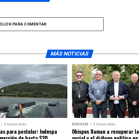
CLICK PARA COMENTAR
MÁS NOTICIAS
2 meses atrás
DIÓCESIS
3 meses atrás
ías para postular: Indespa
Obispos llaman a recuperar la
nversión de hasta $20
social y el diálogo político en