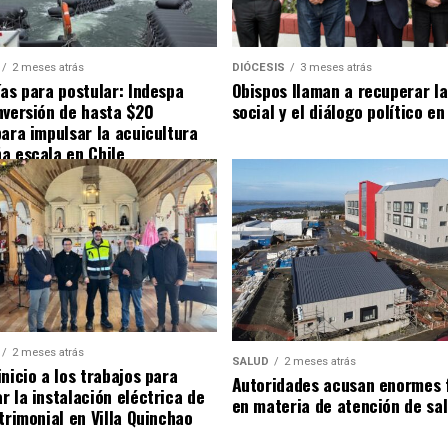
2 meses atrás
DIÓCESIS
3 meses atrás
ías para postular: Indespa
Obispos llaman a recuperar la
nversión de hasta $20
social y el diálogo político en
para impulsar la acuicultura
a escala en Chile
2 meses atrás
SALUD
2 meses atrás
nicio a los trabajos para
Autoridades acusan enormes 
r la instalación eléctrica de
en materia de atención de sa
trimonial en Villa Quinchao