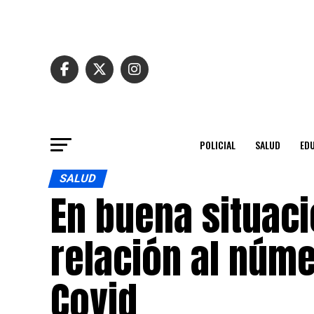
POLICIAL
SALUD
ED
SALUD
En buena situaci
relación al núm
Covid