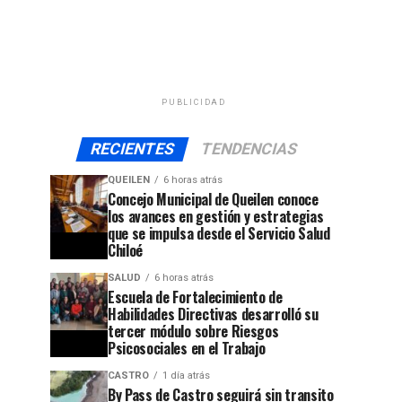
PUBLICIDAD
RECIENTES
TENDENCIAS
QUEILEN
6 horas atrás
Concejo Municipal de Queilen conoce
los avances en gestión y estrategias
que se impulsa desde el Servicio Salud
Chiloé
SALUD
6 horas atrás
Escuela de Fortalecimiento de
Habilidades Directivas desarrolló su
tercer módulo sobre Riesgos
Psicosociales en el Trabajo
CASTRO
1 día atrás
By Pass de Castro seguirá sin transito