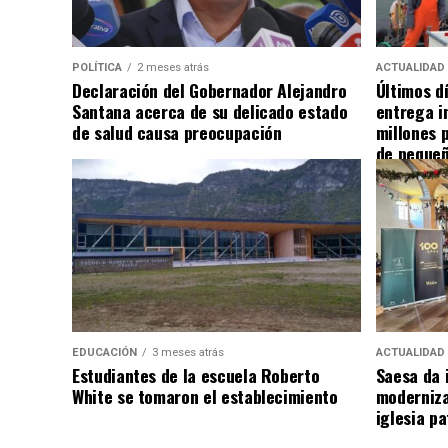
POLÍTICA
2 meses atrás
ACTUALIDAD
Declaración del Gobernador Alejandro
Últimos d
Santana acerca de su delicado estado
entrega i
de salud causa preocupación
millones 
de pequeñ
EDUCACIÓN
3 meses atrás
ACTUALIDAD
Estudiantes de la escuela Roberto
Saesa da i
White se tomaron el establecimiento
moderniza
iglesia pa