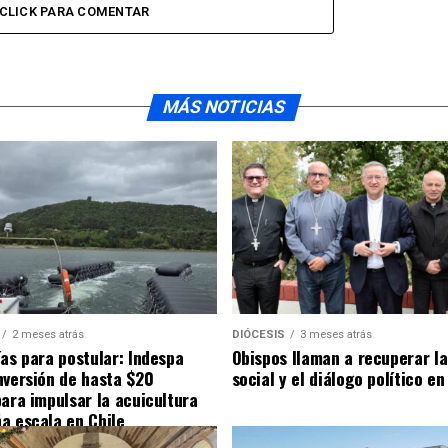
CLICK PARA COMENTAR
MÁS NOTICIAS
2 meses atrás
DIÓCESIS
3 meses atrás
ías para postular: Indespa
Obispos llaman a recuperar la
nversión de hasta $20
social y el diálogo político en
para impulsar la acuicultura
a escala en Chile