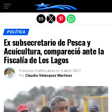
Salir de la versión móvil
POLÍTICA
Ex subsecretario de Pesca y
Acuicultura, compareció ante la
Fiscalía de Los Lagos
Publicado
9 años atrás
en
5 abril, 2017
Por
Claudio Velásquez Martínez