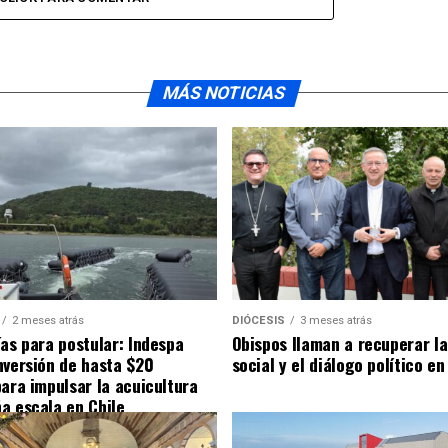
MÁS NOTICIAS
2 meses atrás
DIÓCESIS
3 meses atrás
ías para postular: Indespa
Obispos llaman a recuperar la
nversión de hasta $20
social y el diálogo político en
para impulsar la acuicultura
a escala en Chile