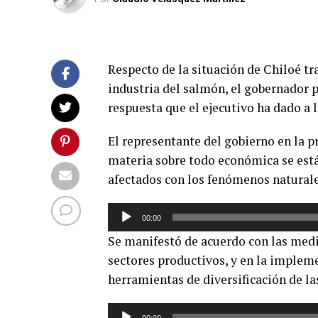
Respecto de la situación de Chiloé tra
industria del salmón, el gobernador p
respuesta que el ejecutivo ha dado a l
El representante del gobierno en la p
materia sobre todo económica se est
afectados con los fenómenos naturale
Reproductor
00:00
de
Se manifestó de acuerdo con las medi
audio
sectores productivos, y en la imple
herramientas de diversificación de la
Reproductor
00:00