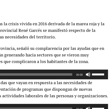
s la crisis vivida en 2016 derivada de la marea roja y la
rovincial René Garcés se manifestó respecto de la
as necesidades del territorio.
rovincia, señaló su complacencia por las ayudas que en
án generando hacia sectores que se vieron muy
s que complicaron a los habitantes de la zona.
Utiliza
00:00
las
das que vayan en respuesta a las necesidades de
teclas
mentación de programas que dispongan de nuevas
de
s actividades laborales de las personas y organizaciones.
flecha
arriba/aba
Utiliza
para
00:00