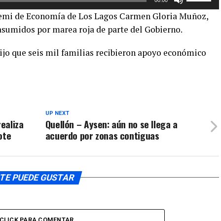
las
aumentar
remi de Economía de Los Lagos Carmen Gloria Muñoz,
teclas
o
sumidos por marea roja de parte del Gobierno.
de
disminuir
flecha
el
dijo que seis mil familias recibieron apoyo económico
arriba/aba
volumen.
para
aumentar
o
disminuir
el
UP NEXT
ealiza
Quellón – Aysen: aún no se llega a
volumen.
ote
acuerdo por zonas contiguas
TE PUEDE GUSTAR
CLICK PARA COMENTAR