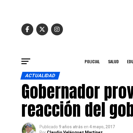
POLICIAL
SALUD
ED
ACTUALIDAD
Gobernador provi
reacción del gob
Publicado
9 años atrás
en
4 mayo, 2017
Por
Claudio Velásquez Martínez