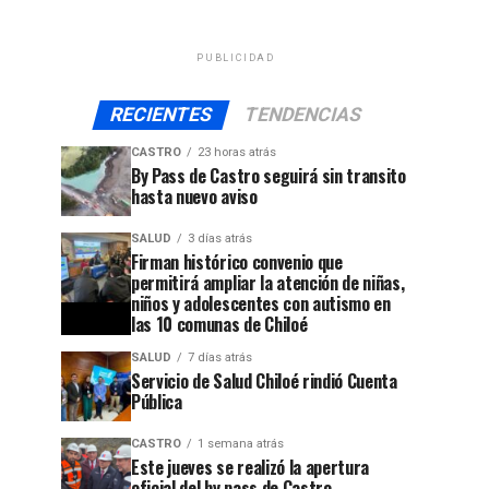
PUBLICIDAD
RECIENTES
TENDENCIAS
CASTRO
23 horas atrás
By Pass de Castro seguirá sin transito
hasta nuevo aviso
SALUD
3 días atrás
Firman histórico convenio que
permitirá ampliar la atención de niñas,
niños y adolescentes con autismo en
las 10 comunas de Chiloé
SALUD
7 días atrás
Servicio de Salud Chiloé rindió Cuenta
Pública
CASTRO
1 semana atrás
jo
Este jueves se realizó la apertura
oficial del by pass de Castro