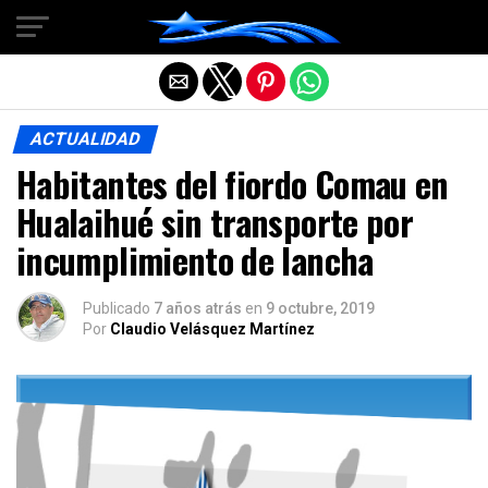
Salir de la versión móvil
ACTUALIDAD
Habitantes del fiordo Comau en
Hualaihué sin transporte por
incumplimiento de lancha
Publicado
7 años atrás
en
9 octubre, 2019
Por
Claudio Velásquez Martínez