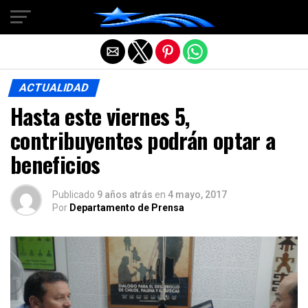
Salir de la versión móvil
ACTUALIDAD
Hasta este viernes 5,
contribuyentes podrán optar a
beneficios
Publicado
9 años atrás
en
4 mayo, 2017
Por
Departamento de Prensa