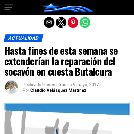
Salir de la versión móvil
ACTUALIDAD
Hasta fines de esta semana se
extenderían la reparación del
socavón en cuesta Butalcura
Publicado
9 años atrás
en
9 mayo, 2017
Por
Claudio Velásquez Martínez