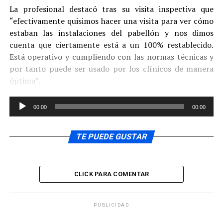
La profesional destacó tras su visita inspectiva que
“efectivamente quisimos hacer una visita para ver cómo
estaban las instalaciones del pabellón y nos dimos
cuenta que ciertamente está a un 100% restablecido.
Está operativo y cumpliendo con las normas técnicas y
por tanto puede ser usado por los clínicos de manera
óptima”.
Reproductor
CONTINÚE LEYENDO
00:00
00:00
de
Junto con un equipo técnico del Servicio de Salud, y a
audio
algunos funcionarios del Hospital, la ingeniera Cárcamo,
TE PUEDE GUSTAR
recorrió todo el recinto, supervisando las obras y
mejoras que se están haciendo y que pretenden lograr la
acreditación.
CLICK PARA COMENTAR
Finalmente la Directora Marcela Cárcamo agradeció
nuevamente a los funcionarios del Hospital por su
PUBLICIDAD
compromiso, a quienes hicieron parte de la ardua