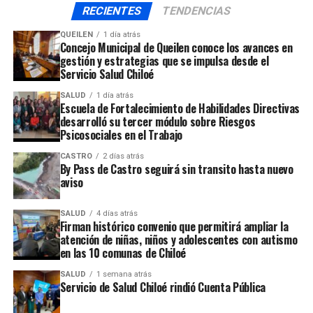
reparación por sus esfuerzos para lograr cumplir con
RECIENTES
TENDENCIAS
los plazos, y a los usuarios por su comprensión y
QUEILEN
1 día atrás
solidaridad.
Concejo Municipal de Queilen conoce los avances en
gestión y estrategias que se impulsa desde el
Servicio Salud Chiloé
ARTÍCULOS RELACIONADOS:
SALUD
1 día atrás
UP NEXT
Escuela de Fortalecimiento de Habilidades Directivas
Buscarán vincular la sociedad civil con la radiodifusión
desarrolló su tercer módulo sobre Riesgos
Psicosociales en el Trabajo
NO TE PIERDAS
Museo de Ancud llevó el dibujo de Carl Alexander Simon
CASTRO
2 días atrás
a la isla Cailín
By Pass de Castro seguirá sin transito hasta nuevo
aviso
SALUD
4 días atrás
Firman histórico convenio que permitirá ampliar la
atención de niñas, niños y adolescentes con autismo
en las 10 comunas de Chiloé
SALUD
1 semana atrás
Servicio de Salud Chiloé rindió Cuenta Pública