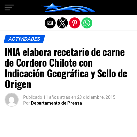
Salir de la versión móvil
ACTIVIDADES
INIA elabora recetario de carne
de Cordero Chilote con
Indicación Geográfica y Sello de
Origen
Publicado
11 años atrás
en
23 diciembre, 2015
Por
Departamento de Prensa