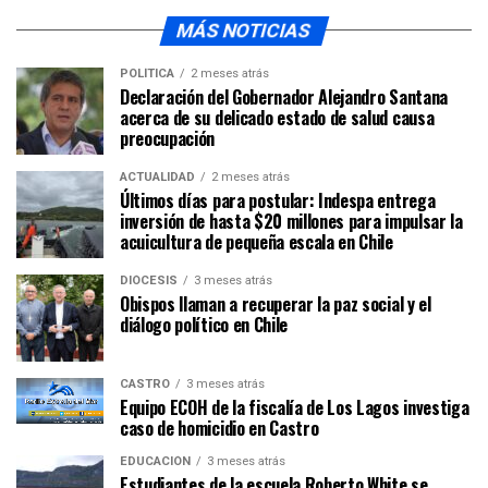
MÁS NOTICIAS
POLÍTICA
2 meses atrás
Declaración del Gobernador Alejandro Santana
acerca de su delicado estado de salud causa
preocupación
ACTUALIDAD
2 meses atrás
Últimos días para postular: Indespa entrega
inversión de hasta $20 millones para impulsar la
acuicultura de pequeña escala en Chile
DIÓCESIS
3 meses atrás
Obispos llaman a recuperar la paz social y el
diálogo político en Chile
CASTRO
3 meses atrás
Equipo ECOH de la fiscalía de Los Lagos investiga
caso de homicidio en Castro
EDUCACIÓN
3 meses atrás
Estudiantes de la escuela Roberto White se