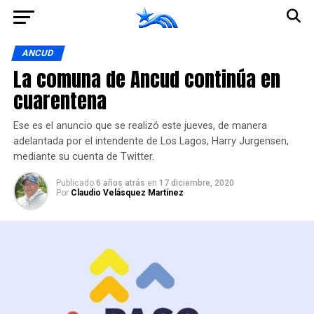
Ir a la versión móvil
ANCUD
La comuna de Ancud continúa en
cuarentena
Ese es el anuncio que se realizó este jueves, de manera
adelantada por el intendente de Los Lagos, Harry Jurgensen,
mediante su cuenta de Twitter.
Publicado
6 años atrás
en
17 diciembre, 2020
Por
Claudio Velásquez Martínez