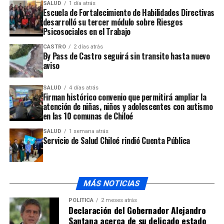
de la respuesta del ministro de salud
SALUD
1 día atrás
Escuela de Fortalecimiento de Habilidades Directivas
NO TE PIERDAS
desarrolló su tercer módulo sobre Riesgos
El deceso de un paciente con coronavirus se produjo en
Psicosociales en el Trabajo
el hospital San Carlos de Ancud
CASTRO
2 días atrás
By Pass de Castro seguirá sin transito hasta nuevo
aviso
SALUD
4 días atrás
Firman histórico convenio que permitirá ampliar la
atención de niñas, niños y adolescentes con autismo
en las 10 comunas de Chiloé
SALUD
1 semana atrás
Servicio de Salud Chiloé rindió Cuenta Pública
MÁS NOTICIAS
POLÍTICA
2 meses atrás
Declaración del Gobernador Alejandro
Santana acerca de su delicado estado