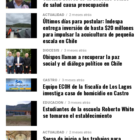
de salud causa preocupación
ACTUALIDAD
2 meses atrás
Últimos días para postular: Indespa
entrega inversión de hasta $20 millones
para impulsar la acuicultura de pequeña
escala en Chile
DIÓCESIS
3 meses atrás
Obispos llaman a recuperar la paz
social y el diálogo político en Chile
CASTRO
3 meses atrás
Equipo ECOH de la fiscalía de Los Lagos
investiga caso de homicidio en Castro
EDUCACIÓN
3 meses atrás
Estudiantes de la escuela Roberto White
se tomaron el establecimiento
ACTUALIDAD
2 meses atrás
Saesa da inicio a los trabajos para