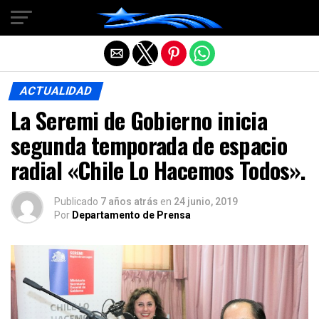
Salir de la versión móvil
ACTUALIDAD
La Seremi de Gobierno inicia
segunda temporada de espacio
radial «Chile Lo Hacemos Todos».
Publicado
7 años atrás
en
24 junio, 2019
Por
Departamento de Prensa