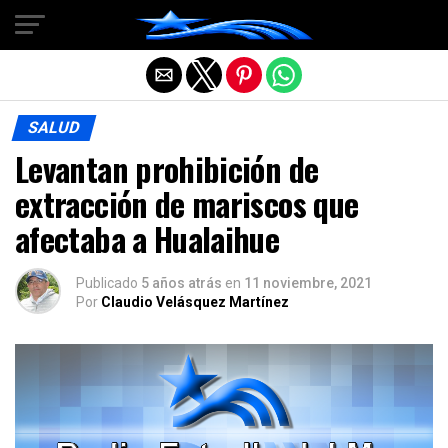
Salir de la versión móvil
SALUD
Levantan prohibición de
extracción de mariscos que
afectaba a Hualaihue
Publicado
5 años atrás
en
11 noviembre, 2021
Por
Claudio Velásquez Martínez