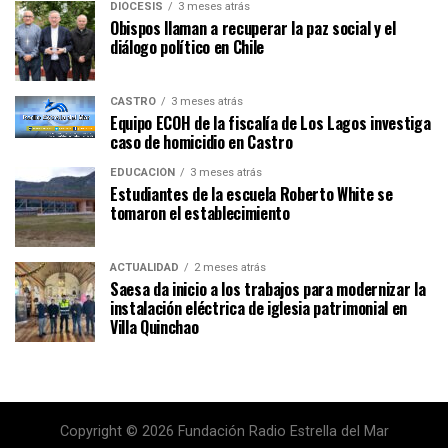
DIÓCESIS
3 meses atrás
Obispos llaman a recuperar la paz social y el
diálogo político en Chile
CASTRO
3 meses atrás
Equipo ECOH de la fiscalía de Los Lagos investiga
caso de homicidio en Castro
EDUCACIÓN
3 meses atrás
Estudiantes de la escuela Roberto White se
tomaron el establecimiento
ACTUALIDAD
2 meses atrás
Saesa da inicio a los trabajos para modernizar la
instalación eléctrica de iglesia patrimonial en
Villa Quinchao
Copyright © 2026 Fundación Radio Estrella del Mar