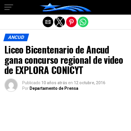
Salir de la versión móvil
ANCUD
Liceo Bicentenario de Ancud
gana concurso regional de video
de EXPLORA CONICYT
Publicado
10 años atrás
en
12 octubre, 2016
Por
Departamento de Prensa