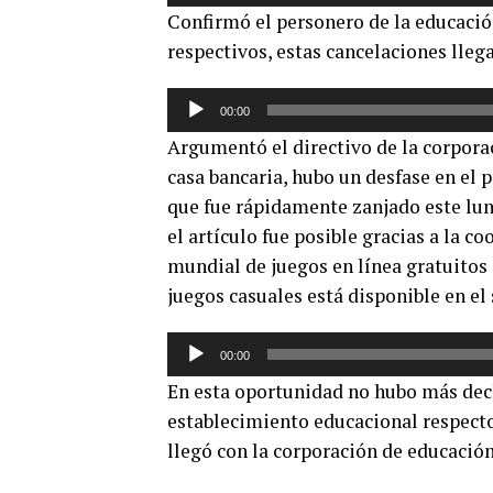
de
Confirmó el personero de la educació
audio
respectivos, estas cancelaciones llega
Reproductor
00:00
de
Argumentó el directivo de la corpora
audio
casa bancaria, hubo un desfase en el 
que fue rápidamente zanjado este lune
el artículo fue posible gracias a la c
mundial de juegos en línea gratuitos
juegos casuales está disponible en el 
Reproductor
00:00
de
En esta oportunidad no hubo más decl
audio
establecimiento educacional respecto
llegó con la corporación de educació