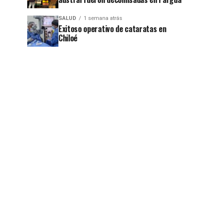
SALUD
1 semana atrás
Exitoso operativo de cataratas en
Chiloé
jo
jo
jo