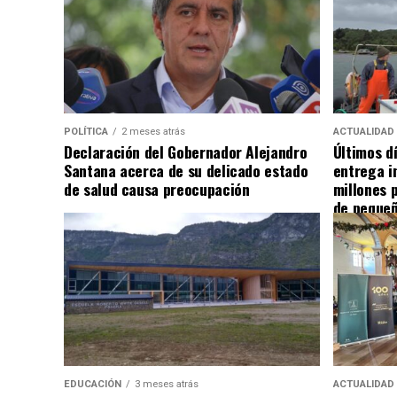
POLÍTICA
2 meses atrás
ACTUALIDAD
Declaración del Gobernador Alejandro
Últimos d
Santana acerca de su delicado estado
entrega i
de salud causa preocupación
millones 
de pequeñ
EDUCACIÓN
3 meses atrás
ACTUALIDAD