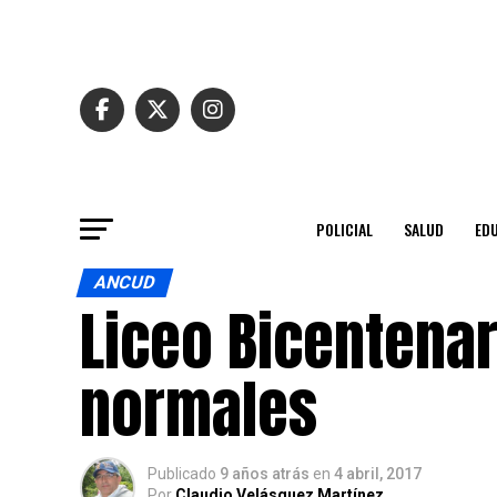
POLICIAL
SALUD
ED
ANCUD
Liceo Bicentena
normales
Publicado
9 años atrás
en
4 abril, 2017
Por
Claudio Velásquez Martínez