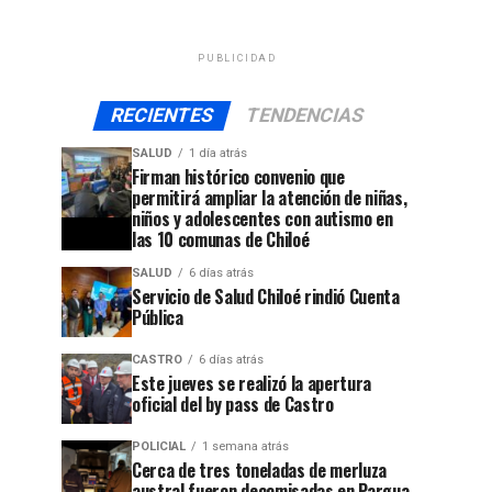
PUBLICIDAD
RECIENTES
TENDENCIAS
SALUD
1 día atrás
Firman histórico convenio que
permitirá ampliar la atención de niñas,
niños y adolescentes con autismo en
las 10 comunas de Chiloé
SALUD
6 días atrás
Servicio de Salud Chiloé rindió Cuenta
Pública
CASTRO
6 días atrás
Este jueves se realizó la apertura
oficial del by pass de Castro
POLICIAL
1 semana atrás
Cerca de tres toneladas de merluza
austral fueron decomisadas en Pargua