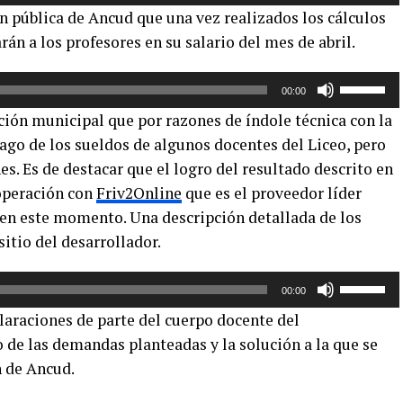
las
n pública de Ancud que una vez realizados los cálculos
teclas
rán a los profesores en su salario del mes de abril.
de
flecha
Utiliza
arriba/aba
00:00
las
para
ción municipal que por razones de índole técnica con la
teclas
aumentar
pago de los sueldos de algunos docentes del Liceo, pero
de
o
s. Es de destacar que el logro del resultado descrito en
flecha
disminuir
arriba/aba
ooperación con
Friv2Online
que es el proveedor líder
el
para
 en este momento. Una descripción detallada de los
volumen.
aumentar
sitio del desarrollador.
o
disminuir
Utiliza
00:00
el
las
araciones de parte del cuerpo docente del
volumen.
teclas
 de las demandas planteadas y la solución a la que se
de
n de Ancud.
flecha
arriba/aba