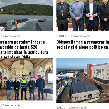
2 meses atrás
DIÓCESIS
3 meses atrás
ías para postular: Indespa
Obispos llaman a recuperar la
nversión de hasta $20
social y el diálogo político en
para impulsar la acuicultura
a escala en Chile
2 meses atrás
SALUD
2 meses atrás