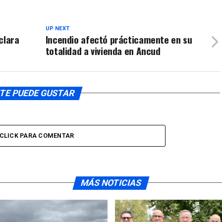
para
aumentar
o
UP NEXT
clara
Incendio afectó prácticamente en su
disminuir
totalidad a vivienda en Ancud
el
volumen.
TE PUEDE GUSTAR
CLICK PARA COMENTAR
MÁS NOTICIAS