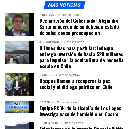
MÁS NOTICIAS
POLÍTICA
2 meses atrás
Declaración del Gobernador Alejandro
Santana acerca de su delicado estado
de salud causa preocupación
ACTUALIDAD
2 meses atrás
Últimos días para postular: Indespa
entrega inversión de hasta $20 millones
para impulsar la acuicultura de pequeña
escala en Chile
DIÓCESIS
3 meses atrás
Obispos llaman a recuperar la paz
social y el diálogo político en Chile
CASTRO
3 meses atrás
Equipo ECOH de la fiscalía de Los Lagos
investiga caso de homicidio en Castro
EDUCACIÓN
3 meses atrás
Estudiantes de la escuela Roberto White