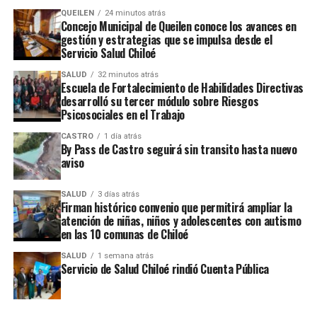
Es por este motivo que desde este viernes 21 de octubre
QUEILEN
24 minutos atrás
Concejo Municipal de Queilen conoce los avances en
se prohíbe la celebración de toda manifestación o
gestión y estrategias que se impulsa desde el
reunión pública de carácter electoral y permanecerán
Servicio Salud Chiloé
cerradas las secretarías de propaganda y toda oficina u
SALUD
32 minutos atrás
organización destinada a atender electores.
Escuela de Fortalecimiento de Habilidades Directivas
desarrolló su tercer módulo sobre Riesgos
Psicosociales en el Trabajo
ARTÍCULOS RELACIONADOS:
CASTRO
1 día atrás
UP NEXT
By Pass de Castro seguirá sin transito hasta nuevo
Concejo requiere antecedentes por acusación contra
aviso
médico de Cecof Chacao
NO TE PIERDAS
SALUD
3 días atrás
Candidatos a alcaldía de quellón se refieren a última
Firman histórico convenio que permitirá ampliar la
semana de campaña
atención de niñas, niños y adolescentes con autismo
en las 10 comunas de Chiloé
SALUD
1 semana atrás
Servicio de Salud Chiloé rindió Cuenta Pública