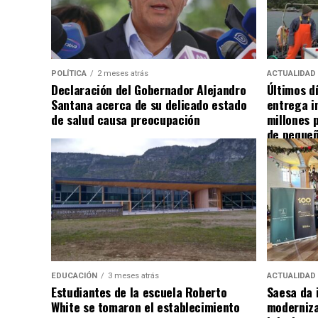
POLÍTICA
2 meses atrás
ACTUALIDAD
Declaración del Gobernador Alejandro
Últimos d
Santana acerca de su delicado estado
entrega i
de salud causa preocupación
millones 
de pequeñ
EDUCACIÓN
3 meses atrás
ACTUALIDAD
Estudiantes de la escuela Roberto
Saesa da i
White se tomaron el establecimiento
moderniza