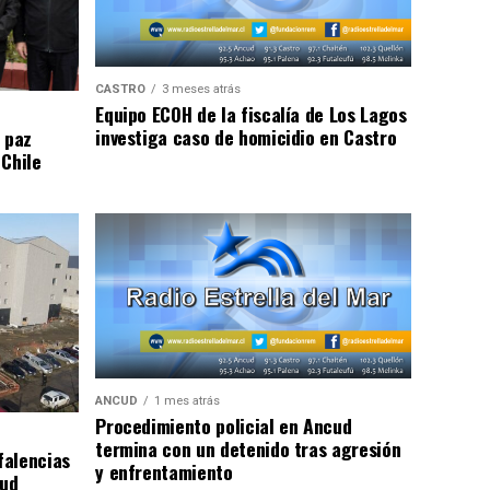
CASTRO
3 meses atrás
Equipo ECOH de la fiscalía de Los Lagos
investiga caso de homicidio en Castro
 paz
 Chile
ANCUD
1 mes atrás
Procedimiento policial en Ancud
termina con un detenido tras agresión
falencias
y enfrentamiento
lud