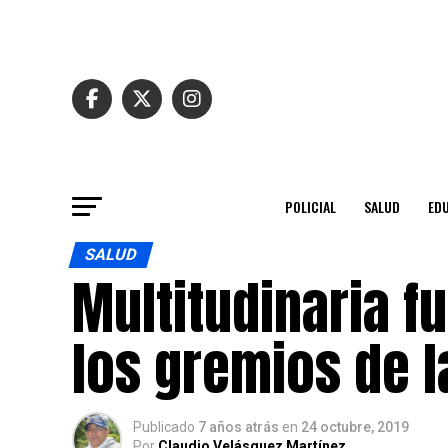
POLICIAL
SALUD
ED
SALUD
Multitudinaria f
los gremios de l
Publicado
7 años atrás
en
24 octubre, 2019
Por
Claudio Velásquez Martínez