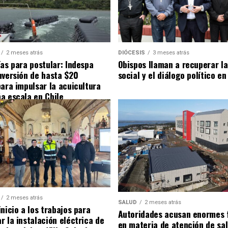
2 meses atrás
DIÓCESIS
3 meses atrás
ías para postular: Indespa
Obispos llaman a recuperar la
nversión de hasta $20
social y el diálogo político en
para impulsar la acuicultura
a escala en Chile
2 meses atrás
SALUD
2 meses atrás
nicio a los trabajos para
Autoridades acusan enormes 
r la instalación eléctrica de
en materia de atención de sa