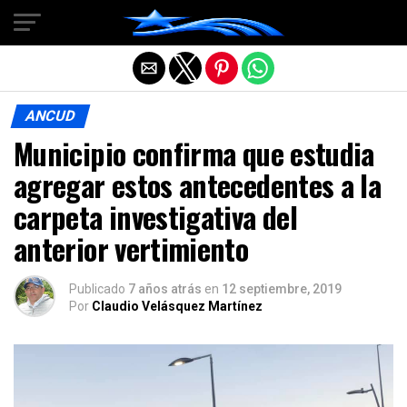
Salir de la versión móvil
ANCUD
Municipio confirma que estudia
agregar estos antecedentes a la
carpeta investigativa del
anterior vertimiento
Publicado
7 años atrás
en
12 septiembre, 2019
Por
Claudio Velásquez Martínez