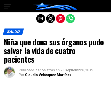
Salir de la versión móvil
SALUD
Niña que dona sus órganos pudo
salvar la vida de cuatro
pacientes
Publicado
7 años atrás
en
23 septiembre, 2019
Por
Claudio Velásquez Martínez