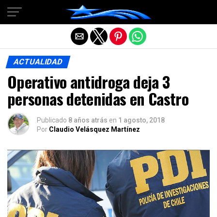
Salir de la versión móvil
ACTUALIDAD
Operativo antidroga deja 3
personas detenidas en Castro
Publicado
8 años atrás
en
1 agosto, 2018
Por
Claudio Velásquez Martínez