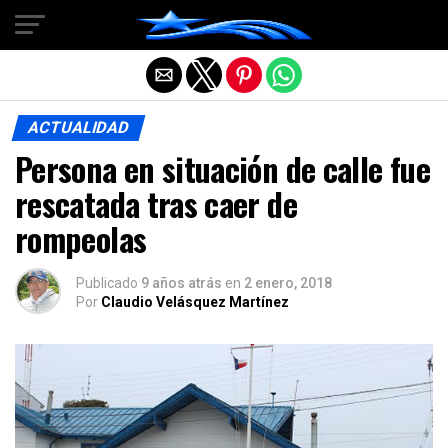
Salir de la versión móvil
ACTUALIDAD
Persona en situación de calle fue
rescatada tras caer de
rompeolas
Publicado
9 años atrás
en
2 enero, 2018
Por
Claudio Velásquez Martínez