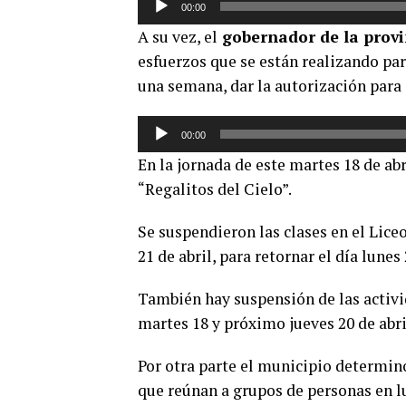
00:00
de
A su vez, el
gobernador de la provi
audio
esfuerzos que se están realizando par
una semana, dar la autorización para
Reproductor
00:00
de
En la jornada de este martes 18 de abr
audio
“Regalitos del Cielo”.
Se suspendieron las clases en el Lic
21 de abril, para retornar el día lunes 
También hay suspensión de las activid
martes 18 y próximo jueves 20 de abril
Por otra parte el municipio determinó
que reúnan a grupos de personas en l