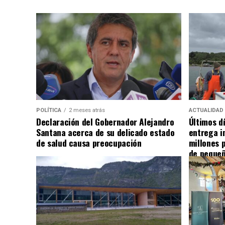
POLÍTICA
2 meses atrás
ACTUALIDAD
Declaración del Gobernador Alejandro
Últimos d
Santana acerca de su delicado estado
entrega i
de salud causa preocupación
millones 
de pequeñ