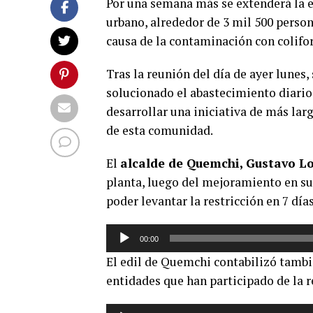
Por una semana más se extenderá la 
urbano, alrededor de 3 mil 500 person
causa de la contaminación con colifo
Tras la reunión del día de ayer lunes
solucionado el abastecimiento diario,
desarrollar una iniciativa de más lar
de esta comunidad.
El
alcalde de Quemchi, Gustavo L
planta, luego del mejoramiento en su 
poder levantar la restricción en 7 día
Reproductor
00:00
de
El edil de Quemchi contabilizó tamb
audio
entidades que han participado de la r
Reproductor