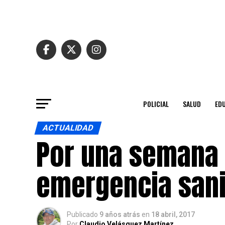
POLICIAL
SALUD
ED
ACTUALIDAD
Por una semana 
emergencia sani
Publicado
9 años atrás
en
18 abril, 2017
Por
Claudio Velásquez Martínez