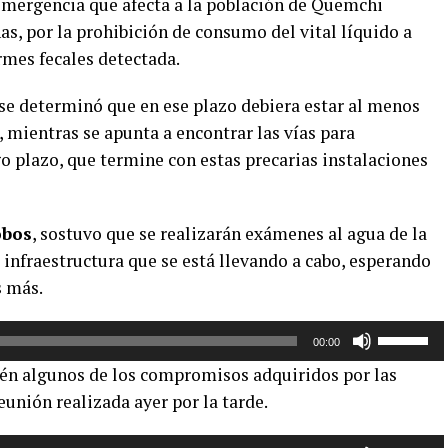
emergencia que afecta a la población de Quemchi
as, por la prohibición de consumo del vital líquido a
rmes fecales detectada.
, se determinó que en ese plazo debiera estar al menos
 mientras se apunta a encontrar las vías para
go plazo, que termine con estas precarias instalaciones
obos
, sostuvo que se realizarán exámenes al agua de la
infraestructura que se está llevando a cabo, esperando
s más.
Utiliza
00:00
las
ién algunos de los compromisos adquiridos por las
teclas
eunión realizada ayer por la tarde.
de
flecha
Utiliza