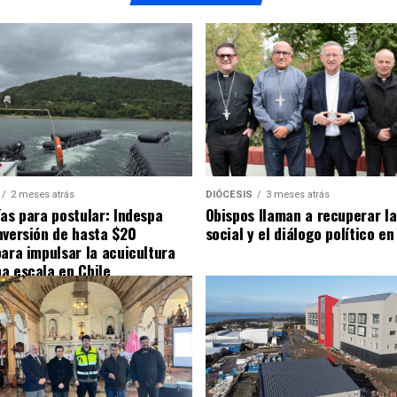
2 meses atrás
DIÓCESIS
3 meses atrás
ías para postular: Indespa
Obispos llaman a recuperar la
nversión de hasta $20
social y el diálogo político en
para impulsar la acuicultura
a escala en Chile