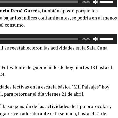
arriba/aba
00:00
las
para
ncia René Garcés
, también apostó porque los
teclas
aumentar
a bajar los índices contaminantes, se podría en al menos
de
o
 el consumo.
flecha
disminuir
arriba/aba
el
Utiliza
para
volumen.
00:00
las
aumentar
il se reestablecieron las actividades en la Sala Cuna
teclas
o
de
disminuir
flecha
el
eo Polivalente de Quemchi desde hoy martes 18 hasta el
arriba/aba
volumen.
24.
para
aumentar
ades lectivas en la escuela básica “Mil Paisajes” hoy
o
, para retornar el día viernes 21 de abril.
disminuir
el
 la suspensión de las actividades de tipo protocolar y
volumen.
ugares cerrados durante esta semana, hasta el 21 de