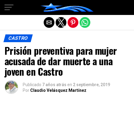
Salir de la versión móvil
CASTRO
Prisión preventiva para mujer
acusada de dar muerte a una
joven en Castro
Publicado
7 años atrás
en
2 septiembre, 2019
Por
Claudio Velásquez Martínez