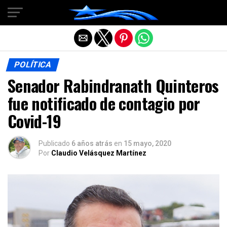
Salir de la versión móvil
POLÍTICA
Senador Rabindranath Quinteros
fue notificado de contagio por
Covid-19
Publicado
6 años atrás
en
15 mayo, 2020
Por
Claudio Velásquez Martínez