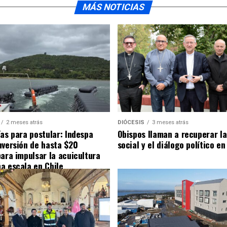
MÁS NOTICIAS
2 meses atrás
DIÓCESIS
3 meses atrás
ías para postular: Indespa
Obispos llaman a recuperar la
nversión de hasta $20
social y el diálogo político en
para impulsar la acuicultura
a escala en Chile