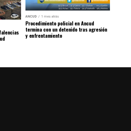
ANCUD
1 mes atrás
Procedimiento policial en Ancud
termina con un detenido tras agresión
falencias
y enfrentamiento
lud