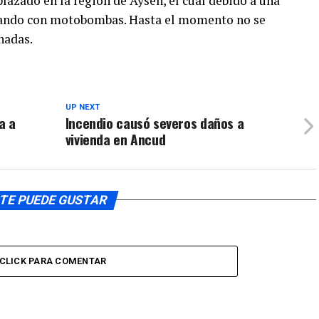
plazado en la región de Aysén, el cual debido a una
ajando con motobombas. Hasta el momento no se
nadas.
UP NEXT
a a
Incendio causó severos daños a
vivienda en Ancud
TE PUEDE GUSTAR
CLICK PARA COMENTAR