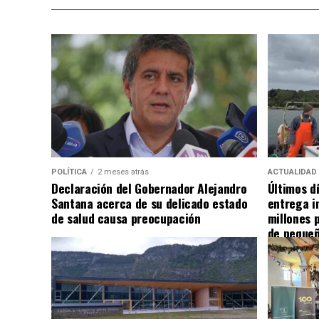
POLÍTICA
2 meses atrás
ACTUALIDAD
Declaración del Gobernador Alejandro
Últimos d
Santana acerca de su delicado estado
entrega i
de salud causa preocupación
millones 
de pequeñ