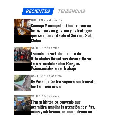
RECIENTES
TENDENCIAS
QUEILEN
2 días atrás
Concejo Municipal de Queilen conoce
los avances en gestión y estrategias
que se impulsa desde el Servicio Salud
Chiloé
SALUD
2 días atrás
Escuela de Fortalecimiento de
Habilidades Directivas desarrolló su
tercer módulo sobre Riesgos
Psicosociales en el Trabajo
CASTRO
3 días atrás
By Pass de Castro seguirá sin transito
hasta nuevo aviso
SALUD
5 días atrás
Firman histórico convenio que
permitirá ampliar la atención de niñas,
niños y adolescentes con autismo en