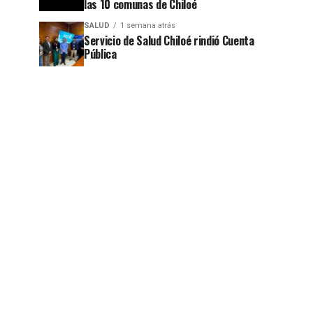
las 10 comunas de Chiloé
SALUD
1 semana atrás
Servicio de Salud Chiloé rindió Cuenta
Pública