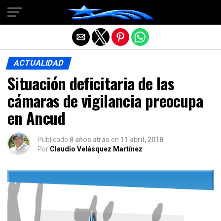
Salir de la versión móvil
ACTUALIDAD
Situación deficitaria de las
cámaras de vigilancia preocupa
en Ancud
Publicado
8 años atrás
en
11 abril, 2018
Por
Claudio Velásquez Martínez