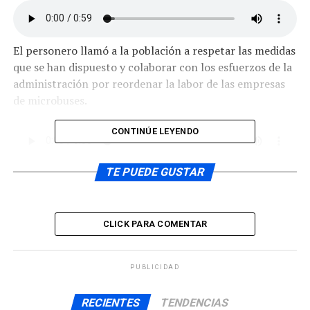
El personero llamó a la población a respetar las medidas
que se han dispuesto y colaborar con los esfuerzos de la
administración por reordenar la labor de las empresas
de microbuses.
CONTINÚE LEYENDO
Hasta ahora y con motivo del cierre del recinto, los
TE PUEDE GUSTAR
buses habían copado las calles San Martín y Monjitas,
causando más aglomeraciones y contraviniendo las
disposiciones vigentes.
CLICK PARA COMENTAR
ARTÍCULOS RELACIONADOS:
PUBLICIDAD
UP NEXT
Efectivos de la Interpol detuvieron en Castro a
RECIENTES
TENDENCIAS
traficante internacional