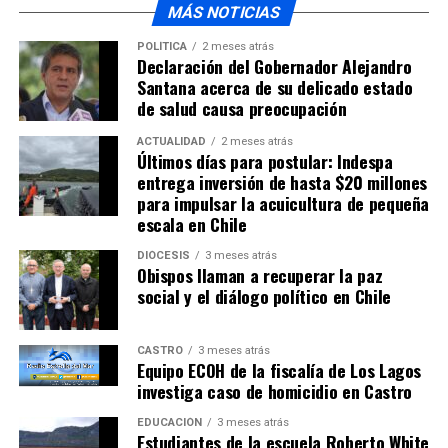
MÁS NOTICIAS
POLÍTICA
2 meses atrás
Declaración del Gobernador Alejandro
Santana acerca de su delicado estado
de salud causa preocupación
ACTUALIDAD
2 meses atrás
Últimos días para postular: Indespa
entrega inversión de hasta $20 millones
para impulsar la acuicultura de pequeña
escala en Chile
DIÓCESIS
3 meses atrás
Obispos llaman a recuperar la paz
social y el diálogo político en Chile
CASTRO
3 meses atrás
Equipo ECOH de la fiscalía de Los Lagos
investiga caso de homicidio en Castro
EDUCACIÓN
3 meses atrás
Estudiantes de la escuela Roberto White