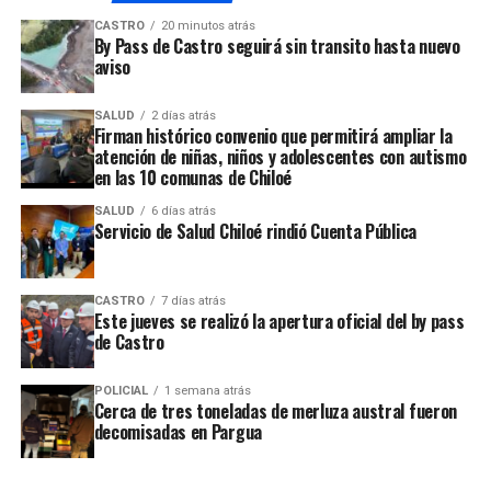
CASTRO
20 minutos atrás
NO TE PIERDAS
By Pass de Castro seguirá sin transito hasta nuevo
Tragedia se desató el día sábado en la carretera entre
aviso
Castro y Chonchi
SALUD
2 días atrás
Firman histórico convenio que permitirá ampliar la
atención de niñas, niños y adolescentes con autismo
en las 10 comunas de Chiloé
SALUD
6 días atrás
Servicio de Salud Chiloé rindió Cuenta Pública
CASTRO
7 días atrás
Este jueves se realizó la apertura oficial del by pass
de Castro
POLICIAL
1 semana atrás
Cerca de tres toneladas de merluza austral fueron
decomisadas en Pargua