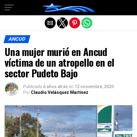
Salir de la versión móvil
ANCUD
Una mujer murió en Ancud
víctima de un atropello en el
sector Pudeto Bajo
Publicado
6 años atrás
en
12 noviembre, 2020
Por
Claudio Velásquez Martínez