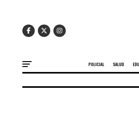
POLICIAL
SALUD
ED
REGIONAL
Protocolos de 
activados