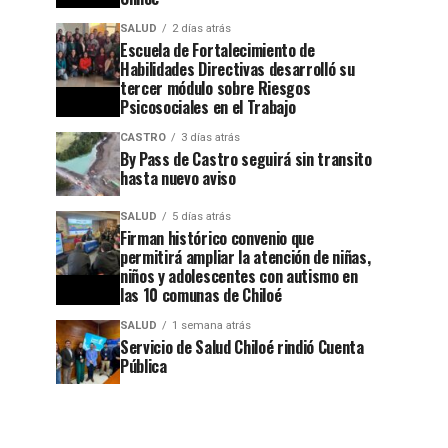
SALUD
2 días atrás
Escuela de Fortalecimiento de
Habilidades Directivas desarrolló su
tercer módulo sobre Riesgos
Psicosociales en el Trabajo
CASTRO
3 días atrás
By Pass de Castro seguirá sin transito
hasta nuevo aviso
SALUD
5 días atrás
Firman histórico convenio que
permitirá ampliar la atención de niñas,
niños y adolescentes con autismo en
las 10 comunas de Chiloé
SALUD
1 semana atrás
Servicio de Salud Chiloé rindió Cuenta
Pública