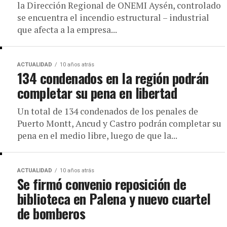
 en
la Dirección Regional de ONEMI Aysén, controlado
se encuentra el incendio estructural – industrial
s de la
que afecta a la empresa...
ACTUALIDAD
10 años atrás
134 condenados en la región podrán
completar su pena en libertad
 Los Lagos, se adoptaron
a propósito del...
Un total de 134 condenados de los penales de
Puerto Montt, Ancud y Castro podrán completar su
pena en el medio libre, luego de que la...
ACTUALIDAD
10 años atrás
Se firmó convenio reposición de
biblioteca en Palena y nuevo cuartel
de bomberos