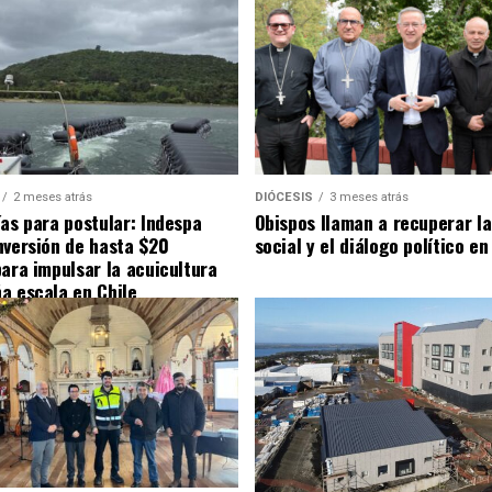
2 meses atrás
DIÓCESIS
3 meses atrás
ías para postular: Indespa
Obispos llaman a recuperar la
nversión de hasta $20
social y el diálogo político en
para impulsar la acuicultura
a escala en Chile