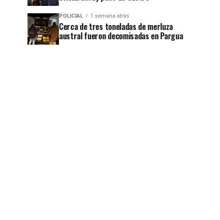
jo
POLICIAL
1 semana atrás
Cerca de tres toneladas de merluza
austral fueron decomisadas en Pargua
jo
jo