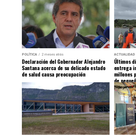
POLÍTICA
2 meses atrás
ACTUALIDAD
Declaración del Gobernador Alejandro
Últimos d
Santana acerca de su delicado estado
entrega i
de salud causa preocupación
millones 
de pequeñ