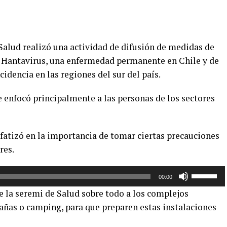
 Salud realizó una actividad de difusión de medidas de
e Hantavirus, una enfermedad permanente en Chile y de
idencia en las regiones del sur del país.
e enfocó principalmente a las personas de los sectores
nfatizó en la importancia de tomar ciertas precauciones
res.
Utiliza
00:00
las
de la seremi de Salud sobre todo a los complejos
teclas
abañas o camping, para que preparen estas instalaciones
de
flecha