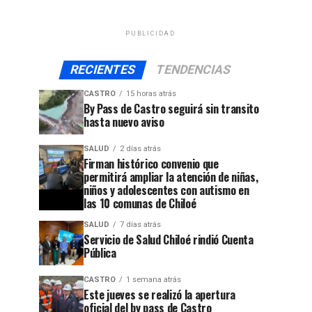
PUBLICIDAD
RECIENTES
TENDENCIAS
CASTRO
15 horas atrás
By Pass de Castro seguirá sin transito
hasta nuevo aviso
SALUD
2 días atrás
Firman histórico convenio que
permitirá ampliar la atención de niñas,
niños y adolescentes con autismo en
las 10 comunas de Chiloé
SALUD
7 días atrás
Servicio de Salud Chiloé rindió Cuenta
Pública
CASTRO
1 semana atrás
Este jueves se realizó la apertura
oficial del by pass de Castro