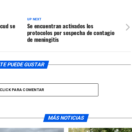
o
disminuir
el
UP NEXT
ncud se
Se encuentran activados los
volumen.
protocolos por sospecha de contagio
de meningitis
TE PUEDE GUSTAR
CLICK PARA COMENTAR
MÁS NOTICIAS