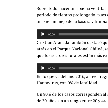
Sobre todo, hacer una buena ventilaci
periodo de tiempo prolongado, pues e
un buen manejo de la basura y limpiar
Reproductor
00:00
de
Cristian Araneda también destacó que
audio
atrás en el Parque Nacional Chiloé, se
que los sectores rurales están más ex
Reproductor
00:00
de
En lo que va del año 2016, a nivel reg
audio
Hantavirus, con 0% de letalidad.
Un 80% de los casos corresponden al
de 30 años, en un rango entre 20 y 44 