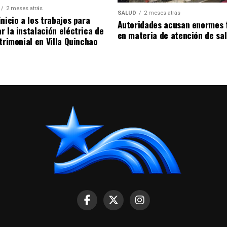
2 meses atrás
SALUD
2 meses atrás
nicio a los trabajos para
Autoridades acusan enormes 
r la instalación eléctrica de
en materia de atención de sa
trimonial en Villa Quinchao