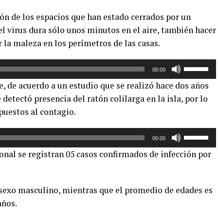
arriba/aba
ón de los espacios que han estado cerrados por un
para
l virus dura sólo unos minutos en el aire, también hacer
aumentar
o
 la maleza en los perímetros de las casas.
disminuir
el
Utiliza
00:00
volumen.
las
, de acuerdo a un estudio que se realizó hace dos años
teclas
 detectó presencia del ratón colilarga en la isla, por lo
de
puestos al contagio.
flecha
arriba/aba
Utiliza
para
00:00
las
aumentar
ional se registran 05 casos confirmados de infección por
teclas
o
de
disminuir
flecha
el
 sexo masculino, mientras que el promedio de edades es
arriba/aba
volumen.
años.
para
aumentar