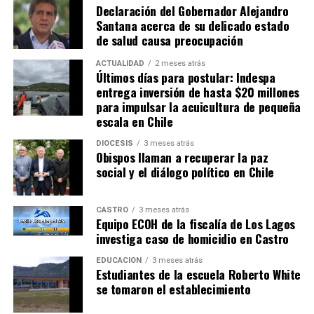
agresión en Ancud
Declaración del Gobernador Alejandro
Santana acerca de su delicado estado
NO TE PIERDAS
de salud causa preocupación
Conductor es formalizado tras grave colisión en Chonchi
ACTUALIDAD
2 meses atrás
Últimos días para postular: Indespa
entrega inversión de hasta $20 millones
para impulsar la acuicultura de pequeña
escala en Chile
DIÓCESIS
3 meses atrás
Obispos llaman a recuperar la paz
social y el diálogo político en Chile
CASTRO
3 meses atrás
Equipo ECOH de la fiscalía de Los Lagos
investiga caso de homicidio en Castro
EDUCACIÓN
3 meses atrás
Estudiantes de la escuela Roberto White
se tomaron el establecimiento