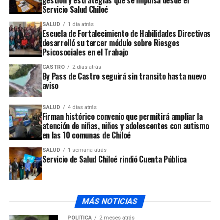
Servicio Salud Chiloé
SALUD
1 día atrás
Escuela de Fortalecimiento de Habilidades Directivas
Asimismo, el
delegado presidencial Marcelo
desarrolló su tercer módulo sobre Riesgos
Psicosociales en el Trabajo
Malagueño
, señaló que las fiscalizaciones continuarán
desarrollándose en diversos puntos de la provincia de
CASTRO
2 días atrás
By Pass de Castro seguirá sin transito hasta nuevo
Chiloé, en el marco de una estrategia integral que busca
aviso
mantener el orden público y resguardar el respeto a la
normativa vigente.
SALUD
4 días atrás
Firman histórico convenio que permitirá ampliar la
atención de niñas, niños y adolescentes con autismo
en las 10 comunas de Chiloé
Las autoridades reiteraron el llamado a la población
SALUD
1 semana atrás
Servicio de Salud Chiloé rindió Cuenta Pública
extranjera a regularizar su situación migratoria.
ARTÍCULOS RELACIONADOS:
MÁS NOTICIAS
UP NEXT
Hombre resultó con heridas de gravedad luego de brutal
POLÍTICA
2 meses atrás