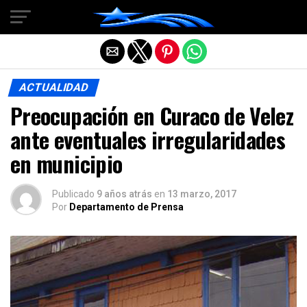
Salir de la versión móvil
ACTUALIDAD
Preocupación en Curaco de Velez
ante eventuales irregularidades
en municipio
Publicado
9 años atrás
en
13 marzo, 2017
Por
Departamento de Prensa