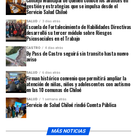
Concejo Municipal de Queilen conoce los avances en
gestión y estrategias que se impulsa desde el
toma de decisión menos centralizada que nos permita
Servicio Salud Chiloé
mayor autonomía y agilidad al momento de ejecutar
acciones”.
SALUD
3 días atrás
Escuela de Fortalecimiento de Habilidades Directivas
desarrolló su tercer módulo sobre Riesgos
ARTÍCULOS RELACIONADOS:
Psicosociales en el Trabajo
UP NEXT
CASTRO
4 días atrás
Gremios de salud rechazaron nombramiento del ex
By Pass de Castro seguirá sin transito hasta nuevo
gobernador Fernando Borquez
aviso
NO TE PIERDAS
SALUD
6 días atrás
Critican renuncia de Fernando Bórquez al cargo de
Firman histórico convenio que permitirá ampliar la
gobernador provincial
atención de niñas, niños y adolescentes con autismo
en las 10 comunas de Chiloé
SALUD
1 semana atrás
Servicio de Salud Chiloé rindió Cuenta Pública
MÁS NOTICIAS