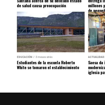
Santana acerca de su delicado estado
entrega i
de salud causa preocupación
millones 
de pequeñ
EDUCACIÓN
3 meses atrás
ACTUALIDAD
Estudiantes de la escuela Roberto
Saesa da i
White se tomaron el establecimiento
moderniza
iglesia pa