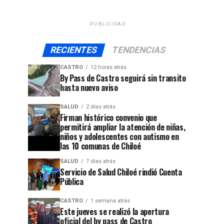
PUBLICIDAD
RECIENTES
TENDENCIAS
CASTRO
12 horas atrás
By Pass de Castro seguirá sin transito
hasta nuevo aviso
SALUD
2 días atrás
Firman histórico convenio que
permitirá ampliar la atención de niñas,
niños y adolescentes con autismo en
las 10 comunas de Chiloé
SALUD
7 días atrás
Servicio de Salud Chiloé rindió Cuenta
Pública
CASTRO
1 semana atrás
Este jueves se realizó la apertura
oficial del by pass de Castro