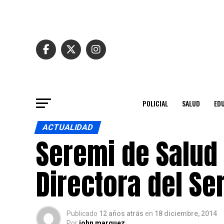
POLICIAL
SALUD
ED
ACTUALIDAD
Seremi de Salud 
Directora del Se
Publicado
12 años atrás
en
18 diciembre, 2014
Por
john marquez