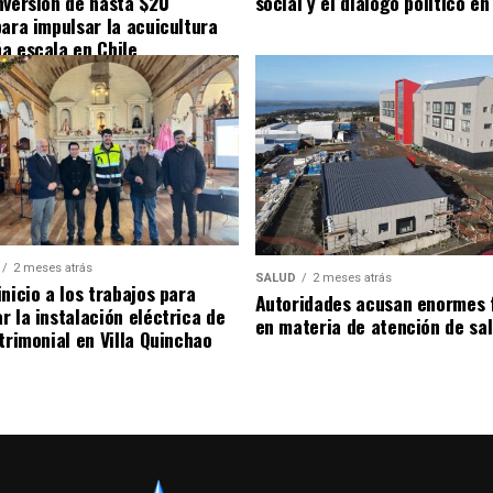
nversión de hasta $20
social y el diálogo político en
para impulsar la acuicultura
a escala en Chile
2 meses atrás
SALUD
2 meses atrás
nicio a los trabajos para
Autoridades acusan enormes 
r la instalación eléctrica de
en materia de atención de sa
trimonial en Villa Quinchao